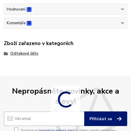
Hodnocení
0
Komentáře
0
Zboží zařazeno v kategoriích
Odtokové lišty
Nepropásněte novinky, akce a
slevy!
Přihlásit se
Souhlasím se
zpracováním osobních údajů
za účelem rozesílky newsletteru.