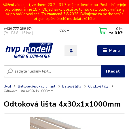
Vážení zákazníci, ve dnech 20.7 - 31.7. máme dovolenou. Poslední termín
pro objednání je 15.7. Objednávky došlé po tomto datu budou vyřízeny
až po naší dovolené. To znamená 3.8.2026. Děkujeme za pochopení a
přejeme pěkné celé modelářské léto.
0
ks
+420 777 286 674
CZK
za
0 Kč
(Po - Pá 8 - 16 hod.)
Menu
Hledat
Úvod
Balsové dřevo - sortiment
Balsové lišty
Odtokové lišty
Odtoková lišta 4x30x1x1000mm
Odtoková lišta 4x30x1x1000mm