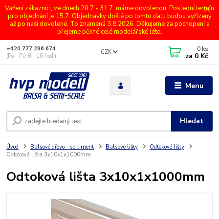
Vážení zákazníci, ve dnech 20.7 - 31.7. máme dovolenou. Poslední termín
pro objednání je 15.7. Objednávky došlé po tomto datu budou vyřízeny
až po naší dovolené. To znamená 3.8.2026. Děkujeme za pochopení a
přejeme pěkné celé modelářské léto.
0
ks
+420 777 286 674
CZK
za
0 Kč
(Po - Pá 8 - 16 hod.)
Menu
Hledat
Úvod
Balsové dřevo - sortiment
Balsové lišty
Odtokové lišty
Odtoková lišta 3x10x1x1000mm
Odtoková lišta 3x10x1x1000mm