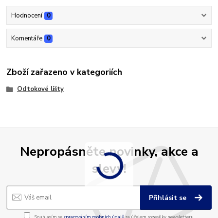
Hodnocení
0
Komentáře
0
Zboží zařazeno v kategoriích
Odtokové lišty
Nepropásněte novinky, akce a
slevy!
Přihlásit se
Souhlasím se
zpracováním osobních údajů
za účelem rozesílky newsletteru.