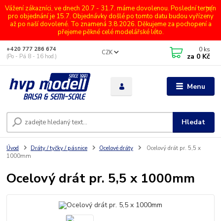
Vážení zákazníci, ve dnech 20.7 - 31.7. máme dovolenou. Poslední termín
pro objednání je 15.7. Objednávky došlé po tomto datu budou vyřízeny
až po naší dovolené. To znamená 3.8.2026. Děkujeme za pochopení a
přejeme pěkné celé modelářské léto.
0
ks
+420 777 286 674
CZK
za
0 Kč
(Po - Pá 8 - 16 hod.)
Menu
Hledat
Úvod
Dráty / tyčky / pásnice
Ocelové dráty
Ocelový drát pr. 5,5 x
1000mm
Ocelový drát pr. 5,5 x 1000mm