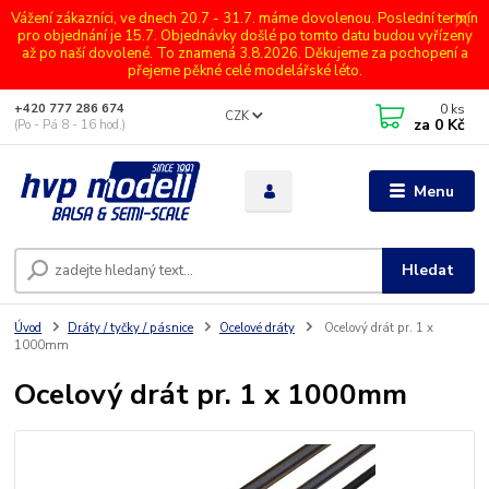
Vážení zákazníci, ve dnech 20.7 - 31.7. máme dovolenou. Poslední termín
pro objednání je 15.7. Objednávky došlé po tomto datu budou vyřízeny
až po naší dovolené. To znamená 3.8.2026. Děkujeme za pochopení a
přejeme pěkné celé modelářské léto.
0
ks
+420 777 286 674
CZK
za
0 Kč
(Po - Pá 8 - 16 hod.)
Menu
Hledat
Úvod
Dráty / tyčky / pásnice
Ocelové dráty
Ocelový drát pr. 1 x
1000mm
Ocelový drát pr. 1 x 1000mm