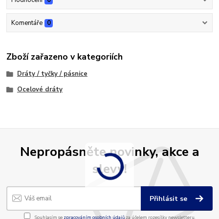
Komentáře
0
Zboží zařazeno v kategoriích
Dráty / tyčky / pásnice
Ocelové dráty
Nepropásněte novinky, akce a
slevy!
Přihlásit se
Souhlasím se
zpracováním osobních údajů
za účelem rozesílky newsletteru.