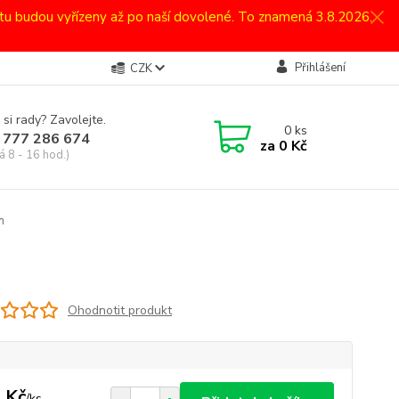
atu budou vyřízeny až po naší dovolené. To znamená 3.8.2026.
Přihlášení
CZK
 si rady? Zavolejte.
0
ks
 777 286 674
za
0 Kč
á 8 - 16 hod.)
m
Ohodnotit produkt
 Kč
/
ks