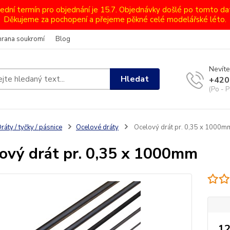
lední termín pro objednání je 15.7. Objednávky došlé po tomto d
Děkujeme za pochopení a přejeme pěkné celé modelářské léto.
hrana soukromí
Blog
Nevíte
Hledat
+420
(Po - P
ráty / tyčky / pásnice
Ocelové dráty
Ocelový drát pr. 0,35 x 1000m
ový drát pr. 0,35 x 1000mm
12