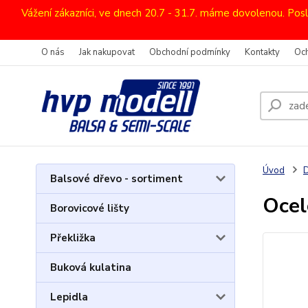
Vážení zákazníci, ve dnech 20.7 - 31.7. máme dovolenou. Pos
O nás
Jak nakupovat
Obchodní podmínky
Kontakty
Oc
Úvod
D
Balsové dřevo - sortiment
Ocel
Borovicové lišty
Překližka
Buková kulatina
Lepidla