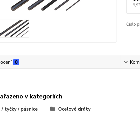
9,92
Číslo p
ocení
0
Kom
zařazeno v kategoriích
 / tyčky / pásnice
Ocelové dráty