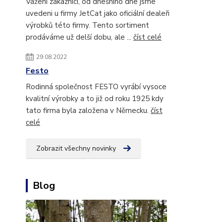
Vážení zákazníci, od dnešního dne jsme
uvedeni u firmy JetCat jako oficiální dealeři
výrobků této firmy. Tento sortiment
prodáváme už delší dobu, ale ...
číst celé
29.08.2022
Festo
Rodinná společnost FESTO vyrábí vysoce
kvalitní výrobky a to již od roku 1925 kdy
tato firma byla založena v Německu.
číst
celé
Zobrazit všechny novinky
Blog