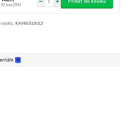
Přidat do košíku
 Kč
bez DPH
roduktu:
KAV60.519.0,3
entáře
0