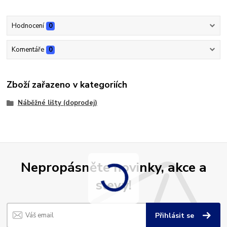
Hodnocení
0
Komentáře
0
Zboží zařazeno v kategoriích
Náběžné lišty (doprodej)
Nepropásněte novinky, akce a
slevy!
Přihlásit se