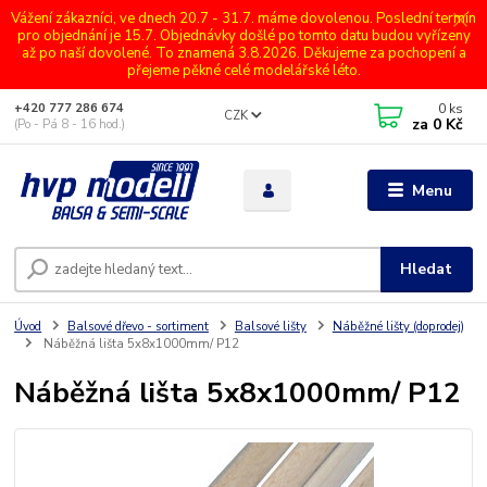
Vážení zákazníci, ve dnech 20.7 - 31.7. máme dovolenou. Poslední termín
pro objednání je 15.7. Objednávky došlé po tomto datu budou vyřízeny
až po naší dovolené. To znamená 3.8.2026. Děkujeme za pochopení a
přejeme pěkné celé modelářské léto.
0
ks
+420 777 286 674
CZK
za
0 Kč
(Po - Pá 8 - 16 hod.)
Menu
Hledat
Úvod
Balsové dřevo - sortiment
Balsové lišty
Náběžné lišty (doprodej)
Náběžná lišta 5x8x1000mm/ P12
Náběžná lišta 5x8x1000mm/ P12