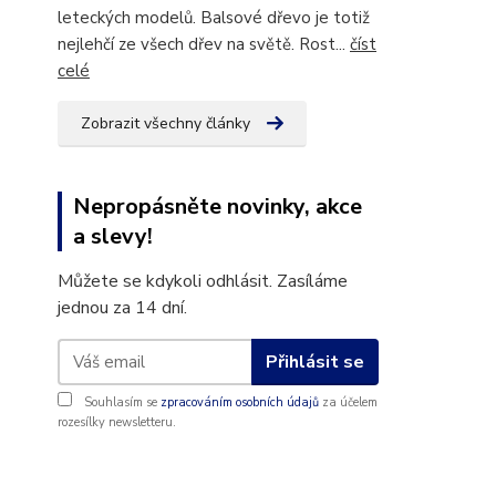
leteckých modelů. Balsové dřevo je totiž
nejlehčí ze všech dřev na světě. Rost...
číst
celé
Zobrazit všechny články
Nepropásněte novinky, akce
a slevy!
Můžete se kdykoli odhlásit. Zasíláme
jednou za 14 dní.
Přihlásit se
Souhlasím se
zpracováním osobních údajů
za účelem
rozesílky newsletteru.