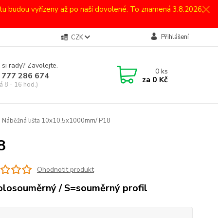
atu budou vyřízeny až po naší dovolené. To znamená 3.8.2026.
Přihlášení
CZK
 si rady? Zavolejte.
0
ks
 777 286 674
za
0 Kč
á 8 - 16 hod.)
Náběžná lišta 10x10,5x1000mm/ P18
8
Ohodnotit produkt
losouměrný / S=souměrný profil