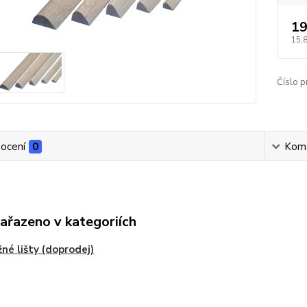
19
15,
Číslo p
ocení
0
Kom
zařazeno v kategoriích
né lišty (doprodej)