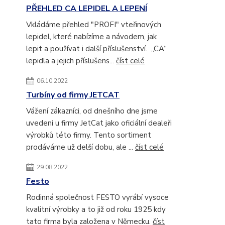
PŘEHLED CA LEPIDEL A LEPENÍ
Vkládáme přehled "PROFI" vteřinových
lepidel, které nabízíme a návodem, jak
lepit a používat i další příslušenství. „CA“
lepidla a jejich příslušens...
číst celé
06.10.2022
Turbíny od firmy JETCAT
Vážení zákazníci, od dnešního dne jsme
uvedeni u firmy JetCat jako oficiální dealeři
výrobků této firmy. Tento sortiment
prodáváme už delší dobu, ale ...
číst celé
29.08.2022
Festo
Rodinná společnost FESTO vyrábí vysoce
kvalitní výrobky a to již od roku 1925 kdy
tato firma byla založena v Německu.
číst