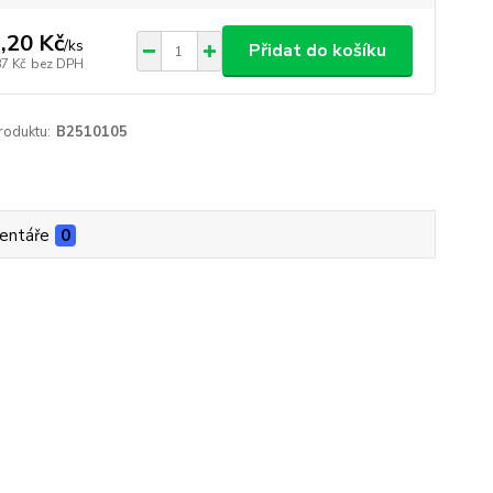
,20 Kč
/
ks
Přidat do košíku
87 Kč
bez DPH
roduktu:
B2510105
entáře
0