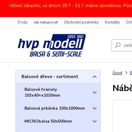
Vážení zákazníci, ve dnech 20.7 - 31.7. máme dovolenou. Pos
O nás
Jak nakupovat
Obchodní podmínky
Kontakty
Oc
Úvod
B
Balsové dřevo - sortiment
Nábě
Balsové hranoly
103x40+x1020mm
Balsová prkénka 100x1000mm
MICRObalsa 50x500mm