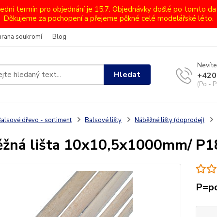
lední termín pro objednání je 15.7. Objednávky došlé po tomto d
Děkujeme za pochopení a přejeme pěkné celé modelářské léto.
hrana soukromí
Blog
Nevíte
Hledat
+420
(Po - P
alsové dřevo - sortiment
Balsové lišty
Náběžné lišty (doprodej)
žná lišta 10x10,5x1000mm/ P1
P=po