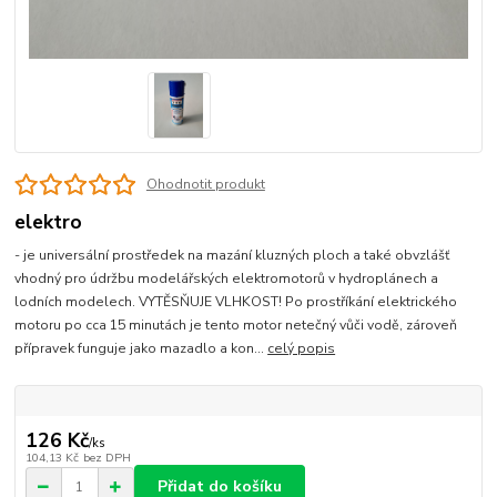
Ohodnotit produkt
elektro
- je universální prostředek na mazání kluzných ploch a také obvzlášť
vhodný pro údržbu modelářských elektromotorů v hydroplánech a
lodních modelech. VYTĚSŇUJE VLHKOST! Po prostříkání elektrického
motoru po cca 15 minutách je tento motor netečný vůči vodě, zároveň
přípravek funguje jako mazadlo a kon...
celý popis
126 Kč
/
ks
104,13 Kč
bez DPH
Přidat do košíku