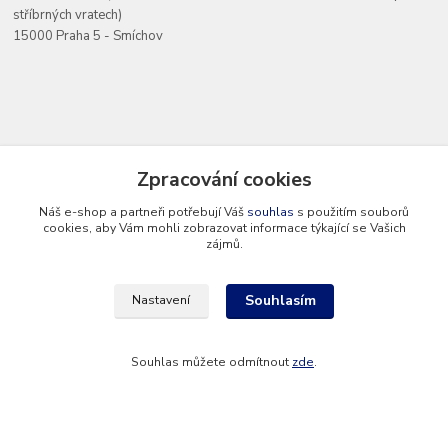
stříbrných vratech)
15000 Praha 5 - Smíchov
Kontakty
Zpracování cookies
Náš e-shop a partneři potřebují Váš
souhlas
s použitím souborů
cookies, aby Vám mohli zobrazovat informace týkající se Vašich
zájmů.
+420 777 286 674
(Po - Pá 8 - 16 hod.)
Souhlasím
Nastavení
info@hvp-modell.cz
Souhlas můžete odmítnout
zde
.