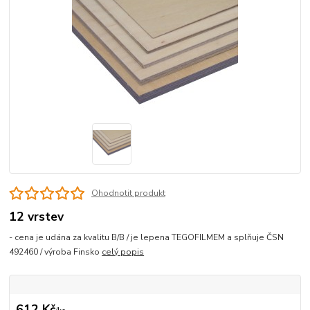
Ohodnotit produkt
12 vrstev
- cena je udána za kvalitu B/B / je lepena TEGOFILMEM a splňuje ČSN
492460 / výroba Finsko
celý popis
612 Kč