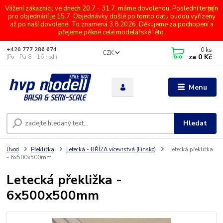
Vážení zákazníci, ve dnech 20.7 - 31.7. máme dovolenou. Poslední termín
pro objednání je 15.7. Objednávky došlé po tomto datu budou vyřízeny
až po naší dovolené. To znamená 3.8.2026. Děkujeme za pochopení a
přejeme pěkné celé modelářské léto.
0
ks
+420 777 286 674
CZK
za
0 Kč
(Po - Pá 8 - 16 hod.)
Menu
Hledat
Úvod
Překližka
Letecká - BŘÍZA vícevrstvá (Finsko)
Letecká překližka
- 6x500x500mm
Letecká překližka -
6x500x500mm