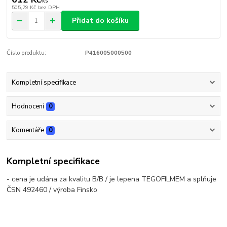
/
ks
505,79 Kč
bez DPH
Přidat do košíku
Číslo produktu:
P416005000500
Kompletní specifikace
Hodnocení
0
Komentáře
0
Kompletní specifikace
- cena je udána za kvalitu B/B / je lepena TEGOFILMEM a splňuje
ČSN 492460 / výroba Finsko