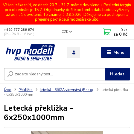
Vážení zákazníci, ve dnech 20.7 - 31.7. máme dovolenou. Poslední termín
pro objednání je 15.7. Objednávky došlé po tomto datu budou vyřízeny
až po naší dovolené. To znamená 3.8.2026. Děkujeme za pochopení a
přejeme pěkné celé modelářské léto.
0
ks
+420 777 286 674
CZK
za
0 Kč
(Po - Pá 8 - 16 hod.)
Menu
Hledat
Úvod
Překližka
Letecká - BŘÍZA vícevrstvá (Finsko)
Letecká překližka
- 6x250x1000mm
Letecká překližka -
6x250x1000mm