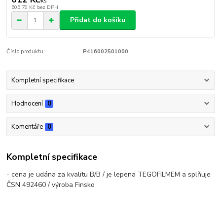
/
ks
505,79 Kč
bez DPH
Přidat do košíku
Číslo produktu:
P416002501000
Kompletní specifikace
Hodnocení
0
Komentáře
0
Kompletní specifikace
- cena je udána za kvalitu B/B / je lepena TEGOFILMEM a splňuje
ČSN 492460 / výroba Finsko