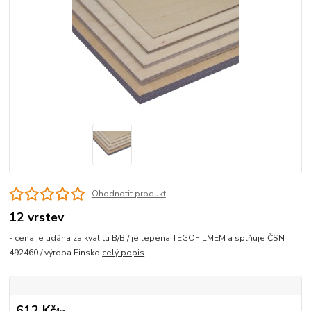
Ohodnotit produkt
12 vrstev
- cena je udána za kvalitu B/B / je lepena TEGOFILMEM a splňuje ČSN
492460 / výroba Finsko
celý popis
612 Kč