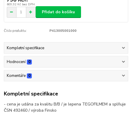
/
ks
609,92 Kč
bez DPH
Přidat do košíku
Číslo produktu:
P413005001000
Kompletní specifikace
Hodnocení
0
Komentáře
0
Kompletní specifikace
- cena je udána za kvalitu B/B / je lepena TEGOFILMEM a splňuje
ČSN 492460 / výroba Finsko