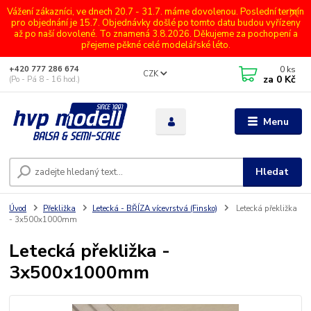
Vážení zákazníci, ve dnech 20.7 - 31.7. máme dovolenou. Poslední termín
pro objednání je 15.7. Objednávky došlé po tomto datu budou vyřízeny
až po naší dovolené. To znamená 3.8.2026. Děkujeme za pochopení a
přejeme pěkné celé modelářské léto.
0
ks
+420 777 286 674
CZK
za
0 Kč
(Po - Pá 8 - 16 hod.)
Menu
Hledat
Úvod
Překližka
Letecká - BŘÍZA vícevrstvá (Finsko)
Letecká překližka
- 3x500x1000mm
Letecká překližka -
3x500x1000mm