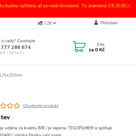
atu budou vyřízeny až po naší dovolené. To znamená 3.8.2026.
Přihlášení
CZK
 si rady? Zavolejte.
0
ks
 777 286 674
za
0 Kč
á 8 - 16 hod.)
,5x125x250mm
Ohodnotit produkt
stev
 je udána za kvalitu B/B / je lepena TEGOFILMEM a splňuje
2460 / výroba Finsko
celý popis