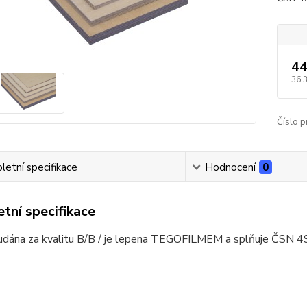
44
36,
Číslo p
etní specifikace
Hodnocení
0
tní specifikace
e udána za kvalitu B/B / je lepena TEGOFILMEM a splňuje ČSN 4