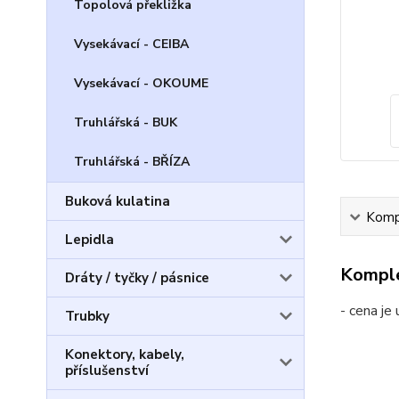
Topolová překližka
Vysekávací - CEIBA
Vysekávací - OKOUME
Truhlářská - BUK
Truhlářská - BŘÍZA
Buková kulatina
Kompl
Lepidla
Komple
Dráty / tyčky / pásnice
- cena j
Trubky
Konektory, kabely,
příslušenství