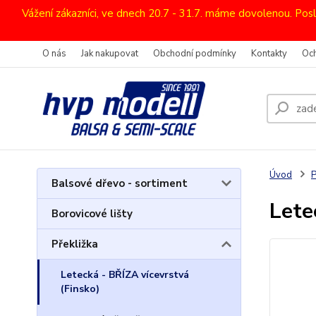
Vážení zákazníci, ve dnech 20.7 - 31.7. máme dovolenou. Pos
O nás
Jak nakupovat
Obchodní podmínky
Kontakty
Oc
Úvod
P
Balsové dřevo - sortiment
Lete
Borovicové lišty
Překližka
Letecká - BŘÍZA vícevrstvá
(Finsko)