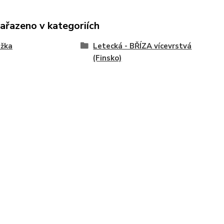
zařazeno v kategoriích
ižka
Letecká - BŘÍZA vícevrstvá
(Finsko)