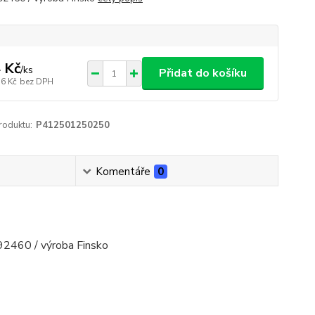
 Kč
/
ks
Přidat do košíku
36 Kč
bez DPH
roduktu:
P412501250250
Komentáře
0
92460 / výroba Finsko