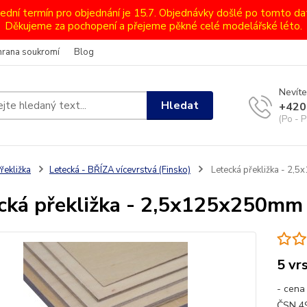
lední termín pro objednání je 15.7. Objednávky došlé po tomto d
Děkujeme za pochopení a přejeme pěkné celé modelářské léto.
hrana soukromí
Blog
Nevíte
Hledat
+420
(Po - P
řekližka
Letecká - BŘÍZA vícevrstvá (Finsko)
Letecká překližka - 2
cká překližka - 2,5x125x250mm
5 vr
- cena
ČSN 49