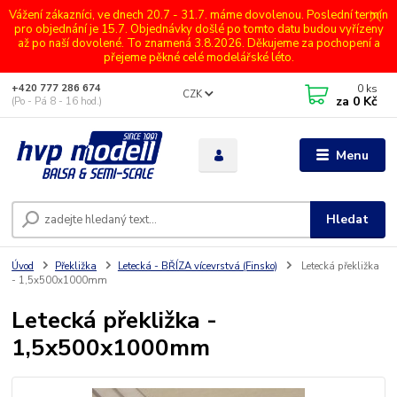
Vážení zákazníci, ve dnech 20.7 - 31.7. máme dovolenou. Poslední termín
pro objednání je 15.7. Objednávky došlé po tomto datu budou vyřízeny
až po naší dovolené. To znamená 3.8.2026. Děkujeme za pochopení a
přejeme pěkné celé modelářské léto.
0
ks
+420 777 286 674
CZK
za
0 Kč
(Po - Pá 8 - 16 hod.)
Menu
Hledat
Úvod
Překližka
Letecká - BŘÍZA vícevrstvá (Finsko)
Letecká překližka
- 1,5x500x1000mm
Letecká překližka -
1,5x500x1000mm