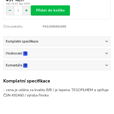
/
ks
410,74 Kč
bez DPH
Přidat do košíku
Číslo produktu:
P411505001000
Kompletní specifikace
Hodnocení
0
Komentáře
0
Kompletní specifikace
- cena je udána za kvalitu B/B / je lepena TEGOFILMEM a splňuje
ČSN 492460 / výroba Finsko