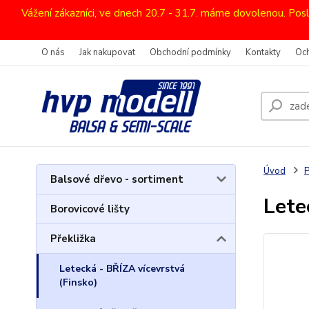
Vážení zákazníci, ve dnech 20.7 - 31.7. máme dovolenou. Pos
O nás
Jak nakupovat
Obchodní podmínky
Kontakty
Oc
Úvod
P
Balsové dřevo - sortiment
Lete
Borovicové lišty
Překližka
Letecká - BŘÍZA vícevrstvá
(Finsko)