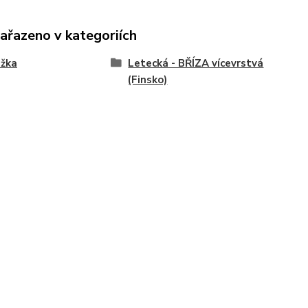
zařazeno v kategoriích
ižka
Letecká - BŘÍZA vícevrstvá
(Finsko)