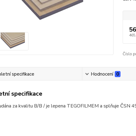
56
465
Číslo p
etní specifikace
Hodnocení
0
tní specifikace
e udána za kvalitu B/B / je lepena TEGOFILMEM a splňuje ČSN 4