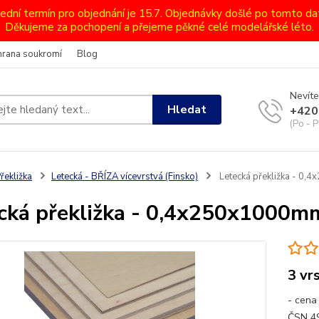
lední termín pro objednání je 15.7. Objednávky došlé po tomto d
Děkujeme za pochopení a přejeme pěkné celé modelářské léto.
hrana soukromí
Blog
Nevíte
Hledat
+420
(Po - P
řekližka
Letecká - BŘÍZA vícevrstvá (Finsko)
Letecká překližka - 0
cká překližka - 0,4x250x1000m
3 vr
- cena
ČSN 49