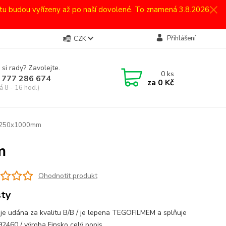
atu budou vyřízeny až po naší dovolené. To znamená 3.8.2026.
Přihlášení
CZK
 si rady? Zavolejte.
0
ks
 777 286 674
za
0 Kč
á 8 - 16 hod.)
,4x250x1000mm
m
Ohodnotit produkt
sty
 je udána za kvalitu B/B / je lepena TEGOFILMEM a splňuje
2460 / výroba Finsko
celý popis