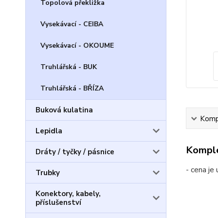
Topolová překližka
Vysekávací - CEIBA
Vysekávací - OKOUME
Truhlářská - BUK
Truhlářská - BŘÍZA
Buková kulatina
Kompl
Lepidla
Komple
Dráty / tyčky / pásnice
- cena j
Trubky
Konektory, kabely,
příslušenství