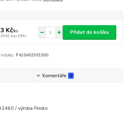
3 Kč
/
ks
Přidat do košíku
,29 Kč
bez DPH
roduktu:
P410402501000
Komentáře
0
92460 / výroba Finsko