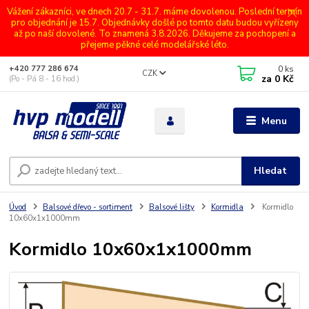
Vážení zákazníci, ve dnech 20.7 - 31.7. máme dovolenou. Poslední termín
pro objednání je 15.7. Objednávky došlé po tomto datu budou vyřízeny
až po naší dovolené. To znamená 3.8.2026. Děkujeme za pochopení a
přejeme pěkné celé modelářské léto.
0
ks
+420 777 286 674
CZK
za
0 Kč
(Po - Pá 8 - 16 hod.)
Menu
Hledat
Úvod
Balsové dřevo - sortiment
Balsové lišty
Kormidla
Kormidlo
10x60x1x1000mm
Kormidlo 10x60x1x1000mm