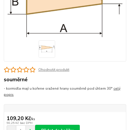
Ohodnotit produkt
souměrné
- kormidla mají u kořene sražené hrany souměrně pod úhlem 30°
celý
popis
109,20 Kč
/
ks
90,25 Kč
bez DPH