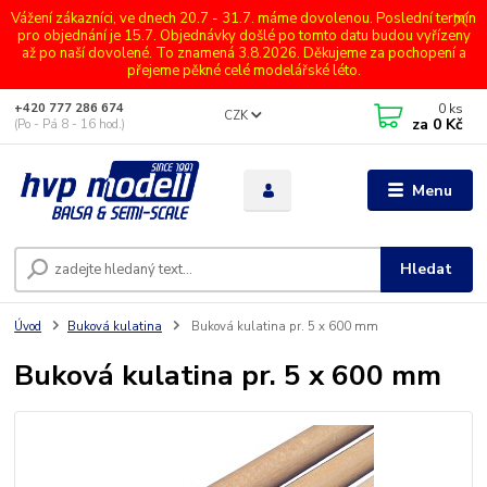
Vážení zákazníci, ve dnech 20.7 - 31.7. máme dovolenou. Poslední termín
pro objednání je 15.7. Objednávky došlé po tomto datu budou vyřízeny
až po naší dovolené. To znamená 3.8.2026. Děkujeme za pochopení a
přejeme pěkné celé modelářské léto.
0
ks
+420 777 286 674
CZK
za
0 Kč
(Po - Pá 8 - 16 hod.)
Menu
Hledat
Úvod
Buková kulatina
Buková kulatina pr. 5 x 600 mm
Buková kulatina pr. 5 x 600 mm