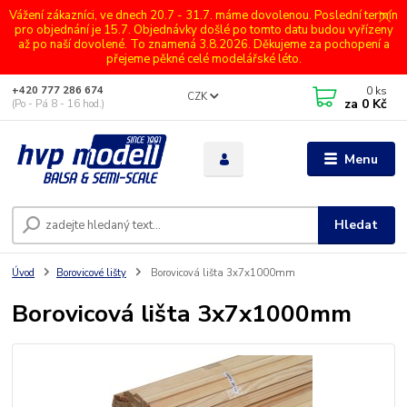
Vážení zákazníci, ve dnech 20.7 - 31.7. máme dovolenou. Poslední termín
pro objednání je 15.7. Objednávky došlé po tomto datu budou vyřízeny
až po naší dovolené. To znamená 3.8.2026. Děkujeme za pochopení a
přejeme pěkné celé modelářské léto.
0
ks
+420 777 286 674
CZK
za
0 Kč
(Po - Pá 8 - 16 hod.)
Menu
Hledat
Úvod
Borovicové lišty
Borovicová lišta 3x7x1000mm
Borovicová lišta 3x7x1000mm