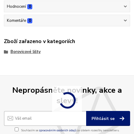
Hodnocení
0
Komentáře
0
Zboží zařazeno v kategoriích
Borovicové lišty
Nepropásněte novinky, akce a
slevy!
Přihlásit se
Souhlasím se
zpracováním osobních údajů
za účelem rozesílky newsletteru.