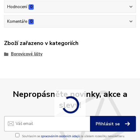
Hodnocení
0
Komentáře
0
Zboží zařazeno v kategoriích
Borovicové lišty
Nepropásněte novinky, akce a
slevy!
Přihlásit se
Souhlasím se
zpracováním osobních údajů
za účelem rozesílky newsletteru.