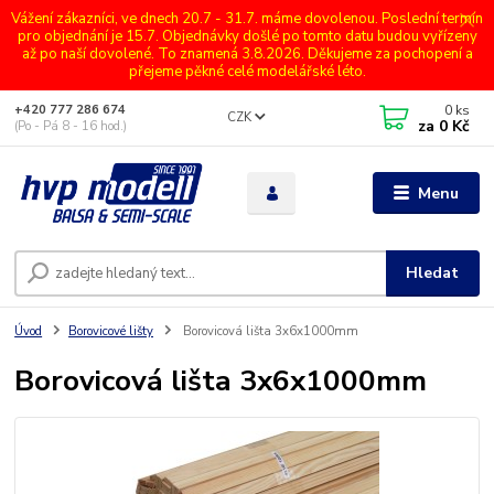
Vážení zákazníci, ve dnech 20.7 - 31.7. máme dovolenou. Poslední termín
pro objednání je 15.7. Objednávky došlé po tomto datu budou vyřízeny
až po naší dovolené. To znamená 3.8.2026. Děkujeme za pochopení a
přejeme pěkné celé modelářské léto.
0
ks
+420 777 286 674
CZK
za
0 Kč
(Po - Pá 8 - 16 hod.)
Menu
Hledat
Úvod
Borovicové lišty
Borovicová lišta 3x6x1000mm
Borovicová lišta 3x6x1000mm