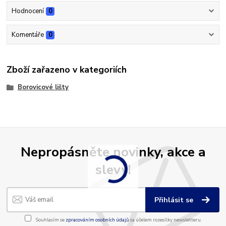
Hodnocení
0
Komentáře
0
Zboží zařazeno v kategoriích
Borovicové lišty
Nepropásněte novinky, akce a
slevy!
Přihlásit se
Souhlasím se
zpracováním osobních údajů
za účelem rozesílky newsletteru.