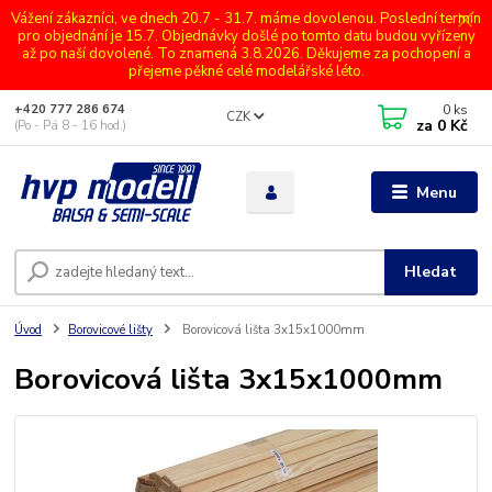
Vážení zákazníci, ve dnech 20.7 - 31.7. máme dovolenou. Poslední termín
pro objednání je 15.7. Objednávky došlé po tomto datu budou vyřízeny
až po naší dovolené. To znamená 3.8.2026. Děkujeme za pochopení a
přejeme pěkné celé modelářské léto.
0
ks
+420 777 286 674
CZK
za
0 Kč
(Po - Pá 8 - 16 hod.)
Menu
Hledat
Úvod
Borovicové lišty
Borovicová lišta 3x15x1000mm
Borovicová lišta 3x15x1000mm