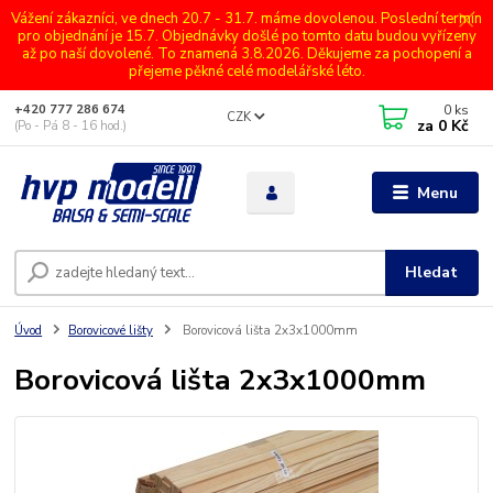
Vážení zákazníci, ve dnech 20.7 - 31.7. máme dovolenou. Poslední termín
pro objednání je 15.7. Objednávky došlé po tomto datu budou vyřízeny
až po naší dovolené. To znamená 3.8.2026. Děkujeme za pochopení a
přejeme pěkné celé modelářské léto.
0
ks
+420 777 286 674
CZK
za
0 Kč
(Po - Pá 8 - 16 hod.)
Menu
Hledat
Úvod
Borovicové lišty
Borovicová lišta 2x3x1000mm
Borovicová lišta 2x3x1000mm