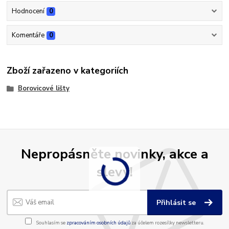
Hodnocení
0
Komentáře
0
Zboží zařazeno v kategoriích
Borovicové lišty
Nepropásněte novinky, akce a
slevy!
Přihlásit se
Souhlasím se
zpracováním osobních údajů
za účelem rozesílky newsletteru.