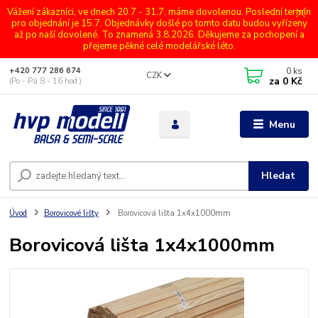
Vážení zákazníci, ve dnech 20.7 - 31.7. máme dovolenou. Poslední termín
pro objednání je 15.7. Objednávky došlé po tomto datu budou vyřízeny
až po naší dovolené. To znamená 3.8.2026. Děkujeme za pochopení a
přejeme pěkné celé modelářské léto.
0
ks
+420 777 286 674
CZK
za
0 Kč
(Po - Pá 8 - 16 hod.)
Menu
Hledat
Úvod
Borovicové lišty
Borovicová lišta 1x4x1000mm
Borovicová lišta 1x4x1000mm