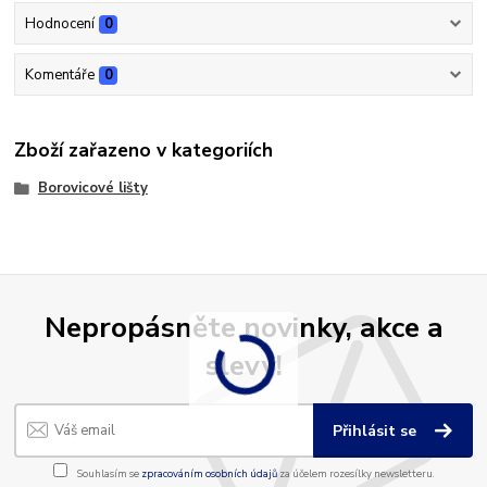
Hodnocení
0
Komentáře
0
Zboží zařazeno v kategoriích
Borovicové lišty
Nepropásněte novinky, akce a
slevy!
Přihlásit se
Souhlasím se
zpracováním osobních údajů
za účelem rozesílky newsletteru.