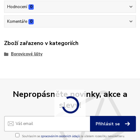
Hodnocení
0
Komentáře
0
Zboží zařazeno v kategoriích
Borovicové lišty
Nepropásněte novinky, akce a
slevy!
Přihlásit se
Souhlasím se
zpracováním osobních údajů
za účelem rozesílky newsletteru.