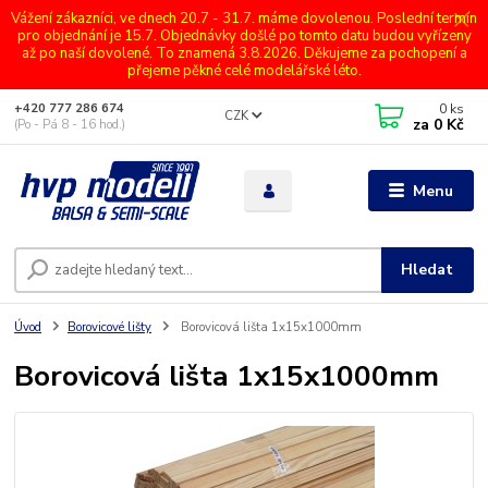
Vážení zákazníci, ve dnech 20.7 - 31.7. máme dovolenou. Poslední termín
pro objednání je 15.7. Objednávky došlé po tomto datu budou vyřízeny
až po naší dovolené. To znamená 3.8.2026. Děkujeme za pochopení a
přejeme pěkné celé modelářské léto.
0
ks
+420 777 286 674
CZK
za
0 Kč
(Po - Pá 8 - 16 hod.)
Menu
Hledat
Úvod
Borovicové lišty
Borovicová lišta 1x15x1000mm
Borovicová lišta 1x15x1000mm