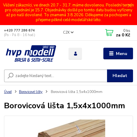
Vážení zákazníci, ve dnech 20.7 - 31.7. máme dovolenou. Poslední termín
pro objednání je 15.7. Objednávky došlé po tomto datu budou vyřízeny
až po naší dovolené. To znamená 3.8.2026. Děkujeme za pochopení a
přejeme pěkné celé modelářské léto.
0
ks
+420 777 286 674
CZK
za
0 Kč
(Po - Pá 8 - 16 hod.)
Menu
Hledat
Úvod
Borovicové lišty
Borovicová lišta 1,5x4x1000mm
Borovicová lišta 1,5x4x1000mm