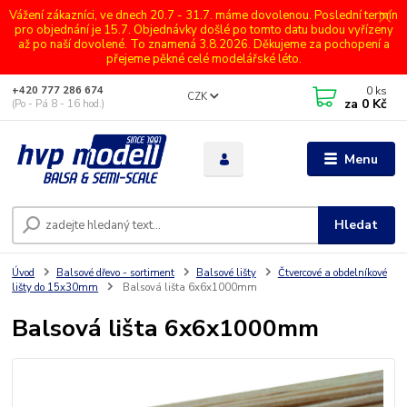
Vážení zákazníci, ve dnech 20.7 - 31.7. máme dovolenou. Poslední termín
pro objednání je 15.7. Objednávky došlé po tomto datu budou vyřízeny
až po naší dovolené. To znamená 3.8.2026. Děkujeme za pochopení a
přejeme pěkné celé modelářské léto.
0
ks
+420 777 286 674
CZK
za
0 Kč
(Po - Pá 8 - 16 hod.)
Menu
Hledat
Úvod
Balsové dřevo - sortiment
Balsové lišty
Čtvercové a obdelníkové
lišty do 15x30mm
Balsová lišta 6x6x1000mm
Balsová lišta 6x6x1000mm