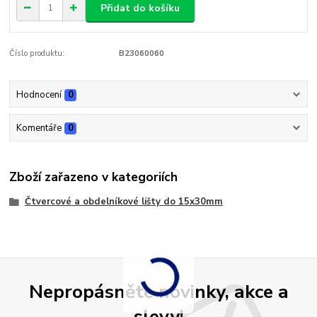
Přidat do košíku
Číslo produktu:
B23060060
Hodnocení
0
Komentáře
0
Zboží zařazeno v kategoriích
Čtvercové a obdelníkové lišty do 15x30mm
Nepropásněte novinky, akce a
slevy!