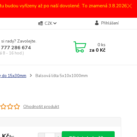
atu budou vyřízeny až po naší dovolené. To znamená 3.8.2026.
Přihlášení
CZK
 si rady? Zavolejte.
0
ks
 777 286 674
za
0 Kč
á 8 - 16 hod.)
šty do 15x30mm
Balsová lišta 5x10x1000mm
Ohodnotit produkt
 Kč
/
ks