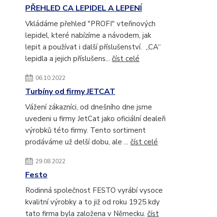
PŘEHLED CA LEPIDEL A LEPENÍ
Vkládáme přehled "PROFI" vteřinových
lepidel, které nabízíme a návodem, jak
lepit a používat i další příslušenství. „CA“
lepidla a jejich příslušens...
číst celé
06.10.2022
Turbíny od firmy JETCAT
Vážení zákazníci, od dnešního dne jsme
uvedeni u firmy JetCat jako oficiální dealeři
výrobků této firmy. Tento sortiment
prodáváme už delší dobu, ale ...
číst celé
29.08.2022
Festo
Rodinná společnost FESTO vyrábí vysoce
kvalitní výrobky a to již od roku 1925 kdy
tato firma byla založena v Německu.
číst