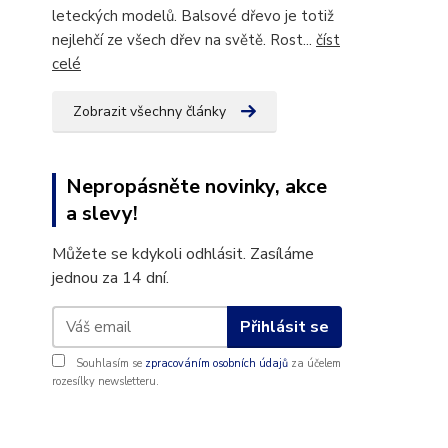
leteckých modelů. Balsové dřevo je totiž
nejlehčí ze všech dřev na světě. Rost...
číst
celé
Zobrazit všechny články
Nepropásněte novinky, akce
a slevy!
Můžete se kdykoli odhlásit. Zasíláme
jednou za 14 dní.
Přihlásit se
Souhlasím se
zpracováním osobních údajů
za účelem
rozesílky newsletteru.