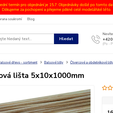
lední termín pro objednání je 15.7. Objednávky došlé po tomto d
Děkujeme za pochopení a přejeme pěkné celé modelářské léto.
hrana soukromí
Blog
Nevíte
Hledat
+420
(Po - P
alsové dřevo - sortiment
Balsové lišty
Čtvercové a obdelníkové li
ová lišta 5x10x1000mm
16