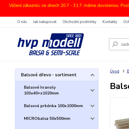
Vážení zákazníci, ve dnech 20.7 - 31.7. máme dovolenou. Pos
O nás
Jak nakupovat
Obchodní podmínky
Kontakty
Oc
Úvod
B
Balsové dřevo - sortiment
Bals
Balsové hranoly
103x40+x1020mm
Balsová prkénka 100x1000mm
MICRObalsa 50x500mm