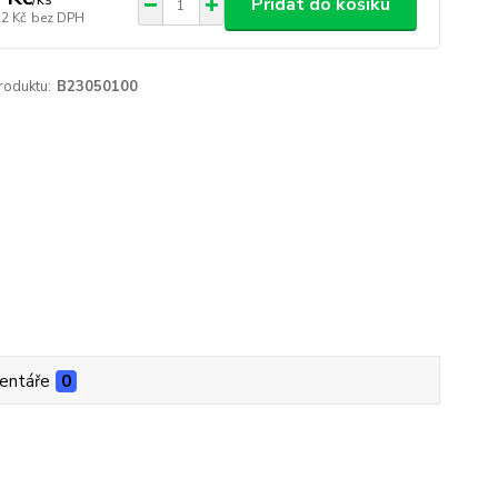
Přidat do košíku
22 Kč
bez DPH
roduktu:
B23050100
entáře
0