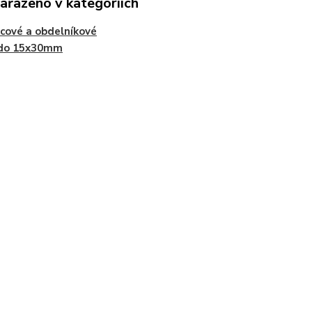
zařazeno v kategoriích
cové a obdelníkové
 do 15x30mm