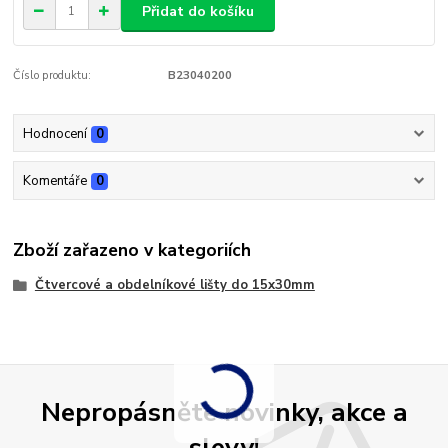
Přidat do košíku
Číslo produktu:
B23040200
Hodnocení
0
Komentáře
0
Zboží zařazeno v kategoriích
Čtvercové a obdelníkové lišty do 15x30mm
Nepropásněte novinky, akce a
slevy!