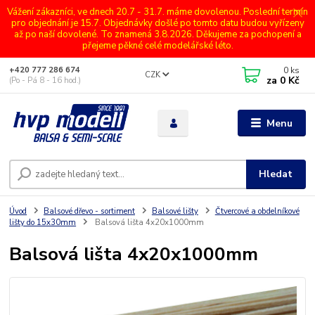
Vážení zákazníci, ve dnech 20.7 - 31.7. máme dovolenou. Poslední termín
pro objednání je 15.7. Objednávky došlé po tomto datu budou vyřízeny
až po naší dovolené. To znamená 3.8.2026. Děkujeme za pochopení a
přejeme pěkné celé modelářské léto.
0
ks
+420 777 286 674
CZK
za
0 Kč
(Po - Pá 8 - 16 hod.)
Menu
Hledat
Úvod
Balsové dřevo - sortiment
Balsové lišty
Čtvercové a obdelníkové
lišty do 15x30mm
Balsová lišta 4x20x1000mm
Balsová lišta 4x20x1000mm