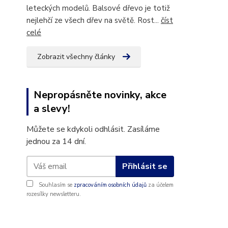
leteckých modelů. Balsové dřevo je totiž
nejlehčí ze všech dřev na světě. Rost...
číst
celé
Zobrazit všechny články
Nepropásněte novinky, akce
a slevy!
Můžete se kdykoli odhlásit. Zasíláme
jednou za 14 dní.
Přihlásit se
Souhlasím se
zpracováním osobních údajů
za účelem
rozesílky newsletteru.