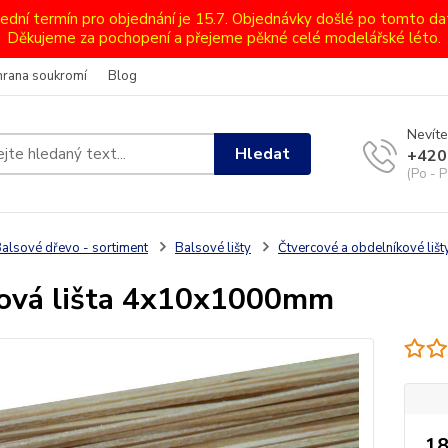
lední termín pro objednání je 15.7. Objednávky došlé po tomto d
Děkujeme za pochopení a přejeme pěkné celé modelářské léto.
hrana soukromí
Blog
Nevíte
Hledat
+420
(Po - P
alsové dřevo - sortiment
Balsové lišty
Čtvercové a obdelníkové li
ová lišta 4x10x1000mm
18