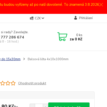
atu budou vyřízeny až po naší dovolené. To znamená 3.8.2026.
Přihlášení
CZK
 si rady? Zavolejte.
0
ks
 777 286 674
za
0 Kč
á 8 - 16 hod.)
šty do 15x30mm
Balsová lišta 4x10x1000mm
Ohodnotit produkt
,80 Kč
/
ks