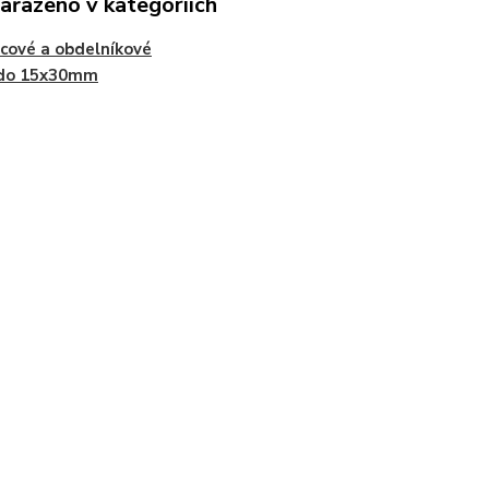
zařazeno v kategoriích
cové a obdelníkové
 do 15x30mm