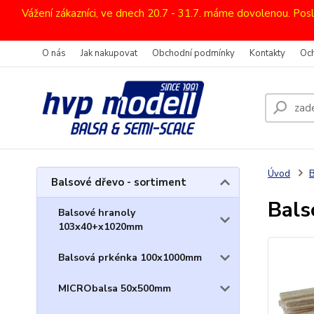
Vážení zákazníci, ve dnech 20.7 - 31.7. máme dovolenou. Pos
O nás
Jak nakupovat
Obchodní podmínky
Kontakty
Oc
Úvod
B
Balsové dřevo - sortiment
Bals
Balsové hranoly
103x40+x1020mm
Balsová prkénka 100x1000mm
MICRObalsa 50x500mm