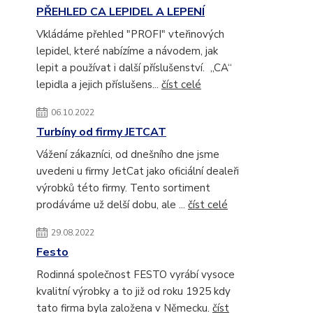
PŘEHLED CA LEPIDEL A LEPENÍ
Vkládáme přehled "PROFI" vteřinových
lepidel, které nabízíme a návodem, jak
lepit a používat i další příslušenství. „CA“
lepidla a jejich příslušens...
číst celé
06.10.2022
Turbíny od firmy JETCAT
Vážení zákazníci, od dnešního dne jsme
uvedeni u firmy JetCat jako oficiální dealeři
výrobků této firmy. Tento sortiment
prodáváme už delší dobu, ale ...
číst celé
29.08.2022
Festo
Rodinná společnost FESTO vyrábí vysoce
kvalitní výrobky a to již od roku 1925 kdy
tato firma byla založena v Německu.
číst