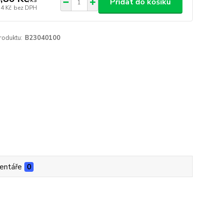
Přidat do košíku
54 Kč
bez DPH
roduktu:
B23040100
entáře
0