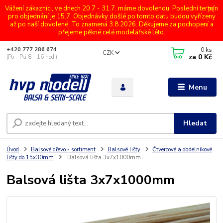
Vážení zákazníci, ve dnech 20.7 - 31.7. máme dovolenou. Poslední termín
pro objednání je 15.7. Objednávky došlé po tomto datu budou vyřízeny
až po naší dovolené. To znamená 3.8.2026. Děkujeme za pochopení a
přejeme pěkné celé modelářské léto.
0
ks
+420 777 286 674
CZK
za
0 Kč
(Po - Pá 8 - 16 hod.)
Menu
Hledat
Úvod
Balsové dřevo - sortiment
Balsové lišty
Čtvercové a obdelníkové
lišty do 15x30mm
Balsová lišta 3x7x1000mm
Balsová lišta 3x7x1000mm