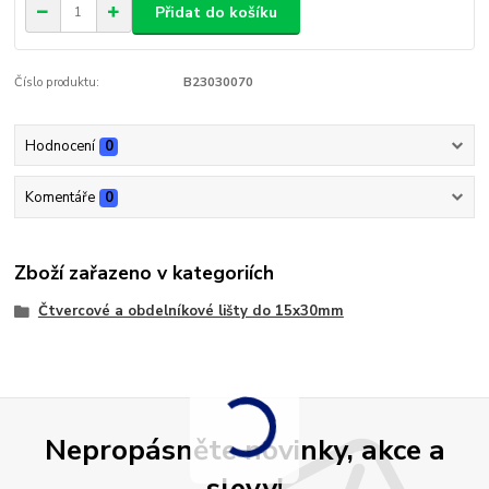
Přidat do košíku
Číslo produktu:
B23030070
Hodnocení
0
Komentáře
0
Zboží zařazeno v kategoriích
Čtvercové a obdelníkové lišty do 15x30mm
Nepropásněte novinky, akce a
slevy!