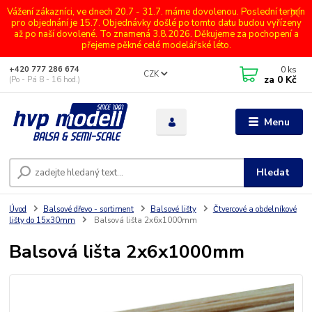
Vážení zákazníci, ve dnech 20.7 - 31.7. máme dovolenou. Poslední termín
pro objednání je 15.7. Objednávky došlé po tomto datu budou vyřízeny
až po naší dovolené. To znamená 3.8.2026. Děkujeme za pochopení a
přejeme pěkné celé modelářské léto.
0
ks
+420 777 286 674
CZK
za
0 Kč
(Po - Pá 8 - 16 hod.)
Menu
Hledat
Úvod
Balsové dřevo - sortiment
Balsové lišty
Čtvercové a obdelníkové
lišty do 15x30mm
Balsová lišta 2x6x1000mm
Balsová lišta 2x6x1000mm