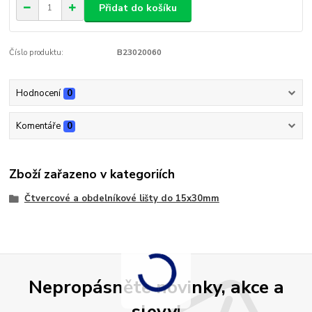
Přidat do košíku
Číslo produktu:
B23020060
Hodnocení
0
Komentáře
0
Zboží zařazeno v kategoriích
Čtvercové a obdelníkové lišty do 15x30mm
Nepropásněte novinky, akce a
slevy!