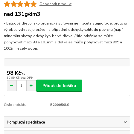
Ohodnotit produkt
nad 131g/dm3
- balsové dřevo jako organická surovina není zcela stejnorodé, proto si
výrobce vyhrazuje právo na případné odchylky vzhledu povrchu (např.
minerální skvrny, odchylky v barvě dřeva) / šíře prkénka se může
pohybovat mezi 98 a 101mm a délka se může pohybovat mezi 995 a
1002mm
celý popis
98 Kč
/
ks
80,99 Kč
bez DPH
Přidat do košíku
Číslo produktu:
B200050LS
Kompletní specifikace