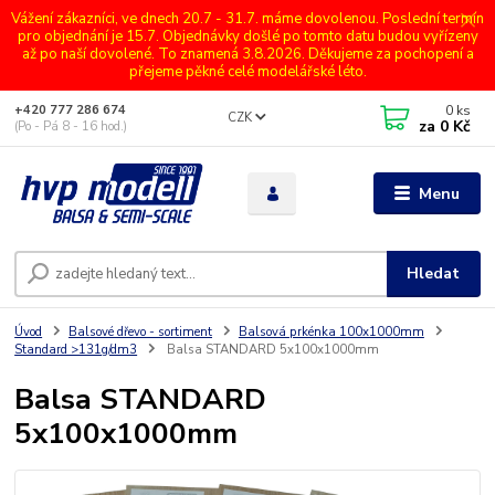
Vážení zákazníci, ve dnech 20.7 - 31.7. máme dovolenou. Poslední termín
pro objednání je 15.7. Objednávky došlé po tomto datu budou vyřízeny
až po naší dovolené. To znamená 3.8.2026. Děkujeme za pochopení a
přejeme pěkné celé modelářské léto.
0
ks
+420 777 286 674
CZK
za
0 Kč
(Po - Pá 8 - 16 hod.)
Menu
Hledat
Úvod
Balsové dřevo - sortiment
Balsová prkénka 100x1000mm
Standard >131g/dm3
Balsa STANDARD 5x100x1000mm
Balsa STANDARD
5x100x1000mm