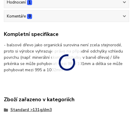
Hodnocení
1
Komentáře
0
Kompletní specifikace
- balsové dřevo jako organická surovina není zcela stejnorodé,
proto si výrobce vyhrazuje právo na případné odchylky vzhledu
povrchu (např. minerální skvrny, odchylky v barvě dřeva) / šíře
prkénka se může pohybovat mezi 98 a 101mm a délka se může
pohybovat mezi 995 a 1002mm
Zboží zařazeno v kategoriích
Standard >131g/dm3