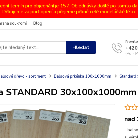
lední termín pro objednání je 15.7. Objednávky došlé po tomto d
Děkujeme za pochopení a přejeme pěkné celé modelářské léto.
hrana soukromí
Blog
Nevíte
Hledat
+420
(Po - P
alsové dřevo - sortiment
Balsová prkénka 100x1000mm
Standard
sa STANDARD 30x100x1000mm
nad
- bals
si výr