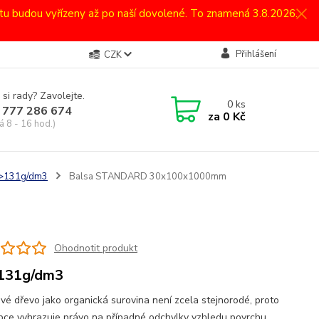
atu budou vyřízeny až po naší dovolené. To znamená 3.8.2026.
Přihlášení
CZK
 si rady? Zavolejte.
0
ks
 777 286 674
za
0 Kč
á 8 - 16 hod.)
 >131g/dm3
Balsa STANDARD 30x100x1000mm
Ohodnotit produkt
 131g/dm3
ové dřevo jako organická surovina není zcela stejnorodé, proto
obce vyhrazuje právo na případné odchylky vzhledu povrchu