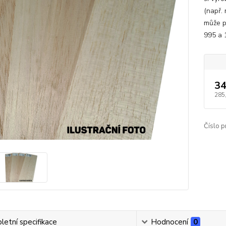
(např. 
může p
995 a
34
285
Číslo p
etní specifikace
Hodnocení
0