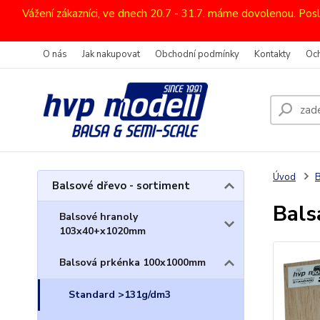
Vážení zákazníci, ve dnech 20.7 - 31.7. máme dovolenou. Pos
O nás
Jak nakupovat
Obchodní podmínky
Kontakty
Oc
Úvod
B
Balsové dřevo - sortiment
Bal
Balsové hranoly
103x40+x1020mm
Balsová prkénka 100x1000mm
Standard >131g/dm3