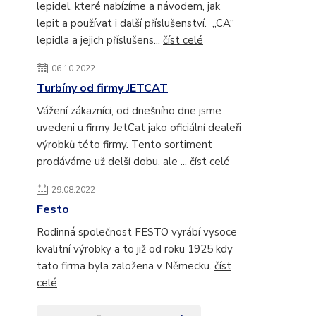
lepidel, které nabízíme a návodem, jak
lepit a používat i další příslušenství. „CA“
lepidla a jejich příslušens...
číst celé
06.10.2022
Turbíny od firmy JETCAT
Vážení zákazníci, od dnešního dne jsme
uvedeni u firmy JetCat jako oficiální dealeři
výrobků této firmy. Tento sortiment
prodáváme už delší dobu, ale ...
číst celé
29.08.2022
Festo
Rodinná společnost FESTO vyrábí vysoce
kvalitní výrobky a to již od roku 1925 kdy
tato firma byla založena v Německu.
číst
celé