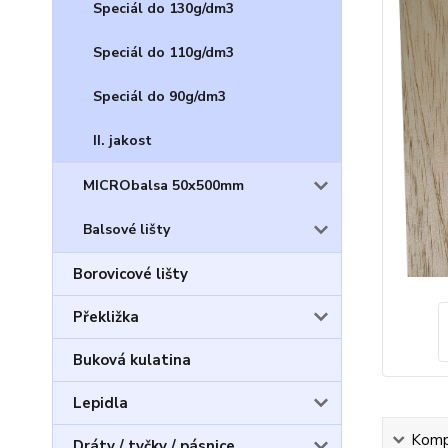
Speciál do 130g/dm3
Speciál do 110g/dm3
Speciál do 90g/dm3
II. jakost
MICRObalsa 50x500mm
Balsové lišty
Borovicové lišty
Překližka
Buková kulatina
Lepidla
Kompl
Dráty / tyčky / pásnice