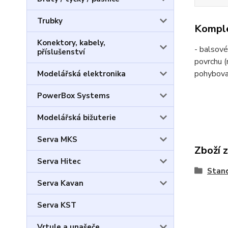
Trubky
Komple
Konektory, kabely,
- balsové
příslušenství
povrchu (
pohybov
Modelářská elektronika
PowerBox Systems
Modelářská bižuterie
Serva MKS
Zboží 
Serva Hitec
Stan
Serva Kavan
Serva KST
Vrtule a unašeče