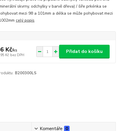
minerální skvrny, odchylky v barvě dřeva) / šíře prkénka se
ohybovat mezi 98 a 101mm a délka se může pohybovat mezi
 1002mm
celý popis
6 Kč
/
ks
Přidat do košíku
,95 Kč
bez DPH
roduktu:
B200300LS
Komentáře
0