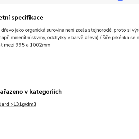
tní specifikace
 dřevo jako organická surovina není zcela stejnorodé, proto si v
např. minerální skvrny, odchylky v barvě dřeva) / šíře prkénka
at mezi 995 a 1002mm
zařazeno v kategoriích
dard >131g/dm3