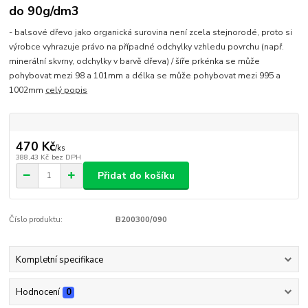
do 90g/dm3
- balsové dřevo jako organická surovina není zcela stejnorodé, proto si
výrobce vyhrazuje právo na případné odchylky vzhledu povrchu (např.
minerální skvrny, odchylky v barvě dřeva) / šíře prkénka se může
pohybovat mezi 98 a 101mm a délka se může pohybovat mezi 995 a
1002mm
celý popis
470 Kč
/
ks
388,43 Kč
bez DPH
Přidat do košíku
Číslo produktu:
B200300/090
Kompletní specifikace
Hodnocení
0