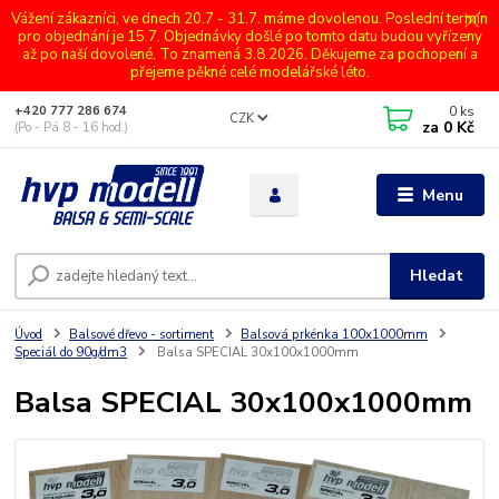
Vážení zákazníci, ve dnech 20.7 - 31.7. máme dovolenou. Poslední termín
pro objednání je 15.7. Objednávky došlé po tomto datu budou vyřízeny
až po naší dovolené. To znamená 3.8.2026. Děkujeme za pochopení a
přejeme pěkné celé modelářské léto.
0
ks
+420 777 286 674
CZK
za
0 Kč
(Po - Pá 8 - 16 hod.)
Menu
Hledat
Úvod
Balsové dřevo - sortiment
Balsová prkénka 100x1000mm
Speciál do 90g/dm3
Balsa SPECIAL 30x100x1000mm
Balsa SPECIAL 30x100x1000mm