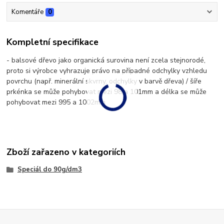
Komentáře
0
Kompletní specifikace
- balsové dřevo jako organická surovina není zcela stejnorodé,
proto si výrobce vyhrazuje právo na případné odchylky vzhledu
povrchu (např. minerální skvrny, odchylky v barvě dřeva) / šíře
prkénka se může pohybovat mezi 98 a 101mm a délka se může
pohybovat mezi 995 a 1002mm
Zboží zařazeno v kategoriích
Speciál do 90g/dm3