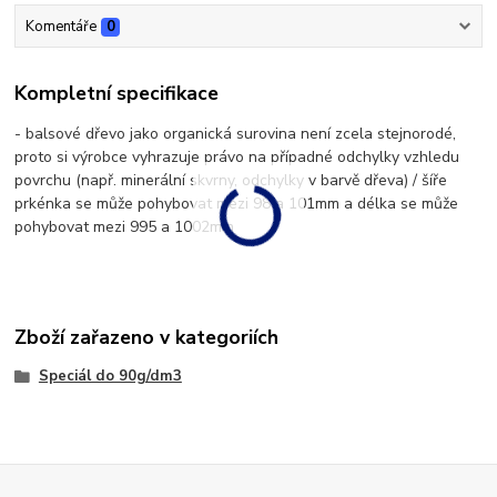
Komentáře
0
Kompletní specifikace
- balsové dřevo jako organická surovina není zcela stejnorodé,
proto si výrobce vyhrazuje právo na případné odchylky vzhledu
povrchu (např. minerální skvrny, odchylky v barvě dřeva) / šíře
prkénka se může pohybovat mezi 98 a 101mm a délka se může
pohybovat mezi 995 a 1002mm
Zboží zařazeno v kategoriích
Speciál do 90g/dm3