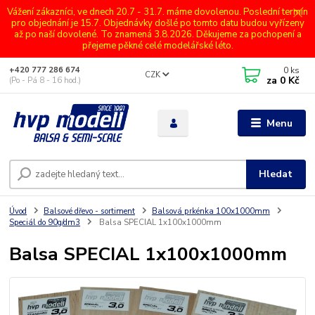
Vážení zákazníci, ve dnech 20.7 - 31.7. máme dovolenou. Poslední termín
pro objednání je 15.7. Objednávky došlé po tomto datu budou vyřízeny
až po naší dovolené. To znamená 3.8.2026. Děkujeme za pochopení a
přejeme pěkné celé modelářské léto.
0
ks
+420 777 286 674
CZK
za
0 Kč
(Po - Pá 8 - 16 hod.)
Menu
Hledat
Úvod
Balsové dřevo - sortiment
Balsová prkénka 100x1000mm
Speciál do 90g/dm3
Balsa SPECIAL 1x100x1000mm
Balsa SPECIAL 1x100x1000mm