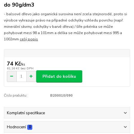
do 90g/dm3
- balsové dřevo jako organická surovina není zcela stejnorodé, proto si
výrobce vyhrazuje právo na případné odchylky vzhledu povrchu (např.
minerální skvrny, odchylky v barvě dřeva) / šíře prkénka se může
pohybovat mezi 98 a 101mm a délka se může pohybovat mezi 995 a
1002mm
celý popis
74 Kč
/
ks
61,16 Kč
bez DPH
Přidat do košíku
Číslo produktu:
B200010/090
Kompletní specifikace
Hodnocení
0