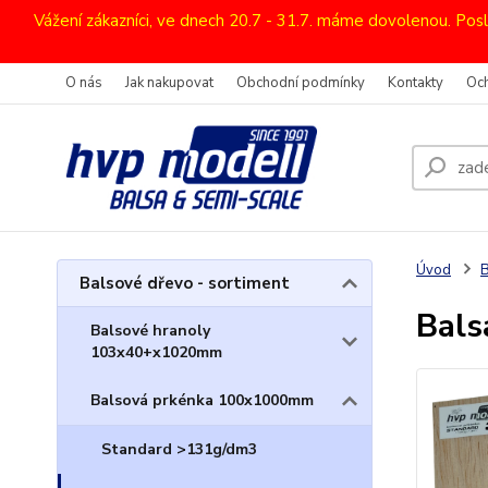
Vážení zákazníci, ve dnech 20.7 - 31.7. máme dovolenou. Pos
O nás
Jak nakupovat
Obchodní podmínky
Kontakty
Oc
Úvod
B
Balsové dřevo - sortiment
Bal
Balsové hranoly
103x40+x1020mm
Balsová prkénka 100x1000mm
Standard >131g/dm3