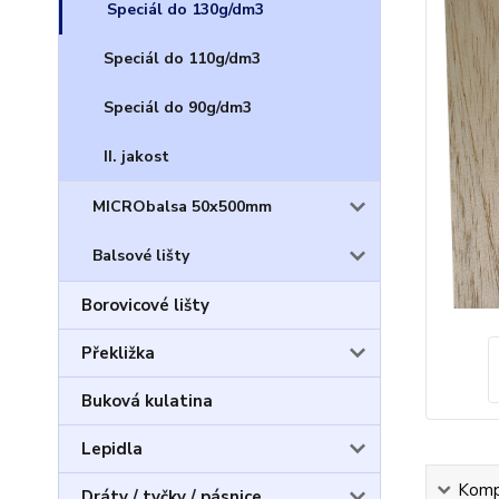
Speciál do 130g/dm3
Speciál do 110g/dm3
Speciál do 90g/dm3
II. jakost
MICRObalsa 50x500mm
Balsové lišty
Borovicové lišty
Překližka
Buková kulatina
Lepidla
Kompl
Dráty / tyčky / pásnice