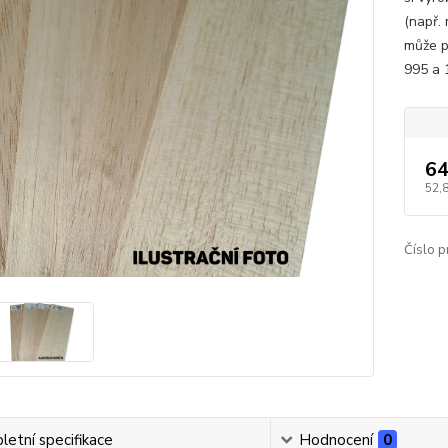
(např. 
může p
995 a
64
52,
Číslo p
etní specifikace
Hodnocení
0