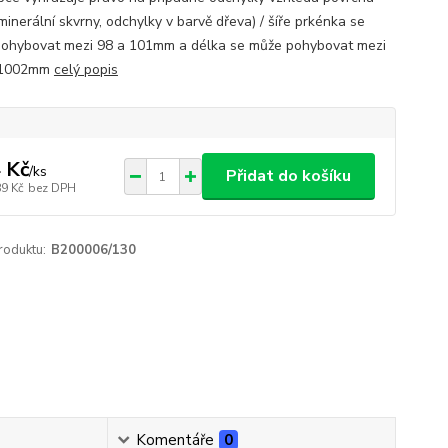
minerální skvrny, odchylky v barvě dřeva) / šíře prkénka se
ohybovat mezi 98 a 101mm a délka se může pohybovat mezi
 1002mm
celý popis
 Kč
/
ks
Přidat do košíku
89 Kč
bez DPH
roduktu:
B200006/130
Komentáře
0