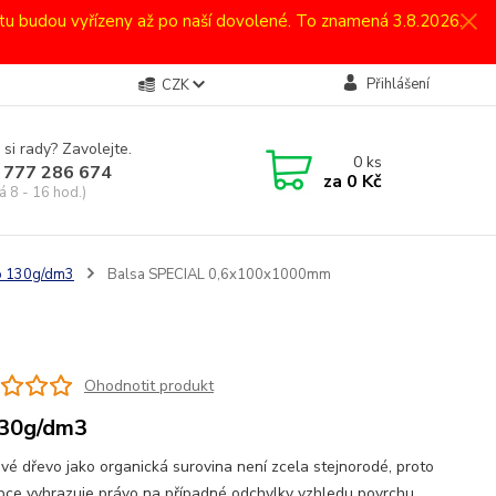
atu budou vyřízeny až po naší dovolené. To znamená 3.8.2026.
Přihlášení
CZK
 si rady? Zavolejte.
0
ks
 777 286 674
za
0 Kč
á 8 - 16 hod.)
do 130g/dm3
Balsa SPECIAL 0,6x100x1000mm
Ohodnotit produkt
130g/dm3
ové dřevo jako organická surovina není zcela stejnorodé, proto
obce vyhrazuje právo na případné odchylky vzhledu povrchu