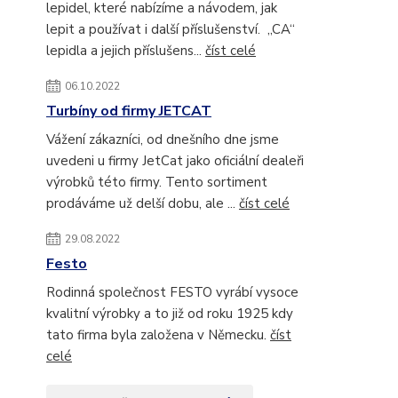
lepidel, které nabízíme a návodem, jak
lepit a používat i další příslušenství. „CA“
lepidla a jejich příslušens...
číst celé
06.10.2022
Turbíny od firmy JETCAT
Vážení zákazníci, od dnešního dne jsme
uvedeni u firmy JetCat jako oficiální dealeři
výrobků této firmy. Tento sortiment
prodáváme už delší dobu, ale ...
číst celé
29.08.2022
Festo
Rodinná společnost FESTO vyrábí vysoce
kvalitní výrobky a to již od roku 1925 kdy
tato firma byla založena v Německu.
číst
celé