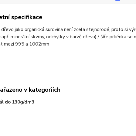
tní specifikace
 dřevo jako organická surovina není zcela stejnorodé, proto si v
např. minerální skvrny, odchylky v barvě dřeva) / šíře prkénka
at mezi 995 a 1002mm
zařazeno v kategoriích
ál do 130g/dm3