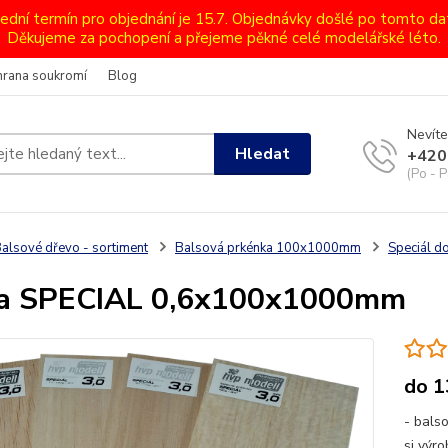
lední termín pro objednání je 15.7. Objednávky došlé po tomto d
Děkujeme za pochopení a přejeme pěkné celé modelářské léto.
hrana soukromí
Blog
Nevíte
Hledat
+420
(Po - P
alsové dřevo - sortiment
Balsová prkénka 100x1000mm
Speciál 
sa SPECIAL 0,6x100x1000mm
do 
- bals
si výr