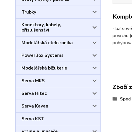
Trubky
Komple
Konektory, kabely,
- balsové
příslušenství
povrchu (
pohybov
Modelářská elektronika
PowerBox Systems
Modelářská bižuterie
Serva MKS
Zboží 
Serva Hitec
Speci
Serva Kavan
Serva KST
Vrtule a unašeče